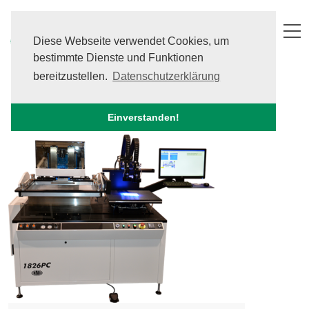
Skip
to
content
Diese Webseite verwendet Cookies, um
bestimmte Dienste und Funktionen
Siebdruckanlagen für viele
bereitzustellen.
Datenschutzerklärung
Anwendungen
Einverstanden!