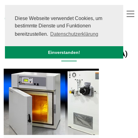
Skip
to
content
Diese Webseite verwendet Cookies, um
bestimmte Dienste und Funktionen
Ex-geschützte Öfen
bereitzustellen.
Datenschutzerklärung
Ex-geschützte Öfen (Class A NFPA)
Einverstanden!